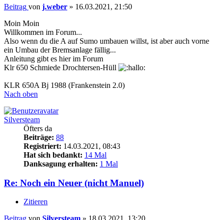
Beitrag
von
j.weber
»
16.03.2021, 21:50
Moin Moin
Willkommen im Forum...
Also wenn du die A auf Sumo umbauen willst, ist aber auch vorne
ein Umbau der Bremsanlage fällig...
Anleitung gibt es hier im Forum
Klr 650 Schmiede Drochtersen-Hüll
KLR 650A Bj 1988 (Frankenstein 2.0)
Nach oben
Silversteam
Öfters da
Beiträge:
88
Registriert:
14.03.2021, 08:43
Hat sich bedankt:
14 Mal
Danksagung erhalten:
1 Mal
Re: Noch ein Neuer (nicht Manuel)
Zitieren
Beitrag
von
Silversteam
»
18.03.2021, 13:20