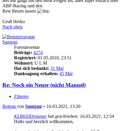
Bei mir gings mit den Behr-Felgen los, alles super einfach über
ABP-Racing und den
Rest fliesen lassen
Gruß Herko
Nach oben
Suntzun
Foreninventar
Beiträge:
4274
Registriert:
01.05.2010, 23:51
Wohnort:
U L M
Hat sich bedankt:
31 Mal
Danksagung erhalten:
45 Mal
Re: Noch ein Neuer (nicht Manuel)
Zitieren
Beitrag
von
Suntzun
»
16.03.2021, 13:20
KLR650Designer
hat geschrieben:
16.03.2021, 12:54
Hallo und herzlich willkommen,