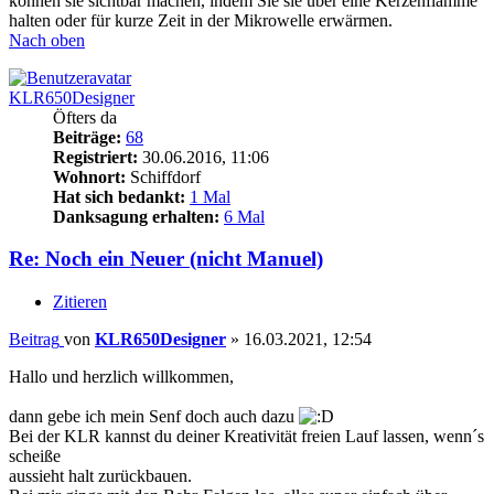
können sie sichtbar machen, indem Sie sie über eine Kerzenflamme
halten oder für kurze Zeit in der Mikrowelle erwärmen.
Nach oben
KLR650Designer
Öfters da
Beiträge:
68
Registriert:
30.06.2016, 11:06
Wohnort:
Schiffdorf
Hat sich bedankt:
1 Mal
Danksagung erhalten:
6 Mal
Re: Noch ein Neuer (nicht Manuel)
Zitieren
Beitrag
von
KLR650Designer
»
16.03.2021, 12:54
Hallo und herzlich willkommen,
dann gebe ich mein Senf doch auch dazu
Bei der KLR kannst du deiner Kreativität freien Lauf lassen, wenn´s
scheiße
aussieht halt zurückbauen.