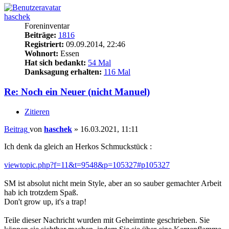
haschek
Foreninventar
Beiträge:
1816
Registriert:
09.09.2014, 22:46
Wohnort:
Essen
Hat sich bedankt:
54 Mal
Danksagung erhalten:
116 Mal
Re: Noch ein Neuer (nicht Manuel)
Zitieren
Beitrag
von
haschek
»
16.03.2021, 11:11
Ich denk da gleich an Herkos Schmuckstück :
viewtopic.php?f=11&t=9548&p=105327#p105327
SM ist absolut nicht mein Style, aber an so sauber gemachter Arbeit
hab ich trotzdem Spaß.
Don't grow up, it's a trap!
Teile dieser Nachricht wurden mit Geheimtinte geschrieben. Sie