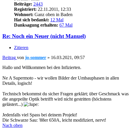
Beiträge:
2443
Registriert:
22.11.2011, 12:33
Wohnort:
Ganz oben in Baden
Hat sich bedankt:
12 Mal
Danksagung erhalten:
67 Mal
Re: Noch ein Neuer (nicht Manuel)
Zitieren
Beitrag
von
jo-sommer
»
16.03.2021, 09:57
Hallo und Willkommen bei den Infizierten.
Ne A Supermoto - wir wollen Bilder der Umbauphasen in allen
Details, logisch!
Technisch bekommst du sicher Fragen geklärt; über Geschmack was
die angepeilte Optik betrifft wird nicht gestritten (höchstens
gelästert...)
Jedenfalls viel Spass bei deinem Projekt!
Die Schwarze Sau: '88er 650A, leicht modifiziert, nervt!
Nach oben