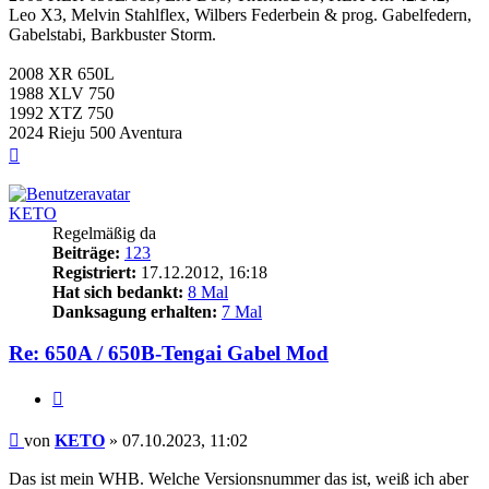
Leo X3, Melvin Stahlflex, Wilbers Federbein & prog. Gabelfedern,
Gabelstabi, Barkbuster Storm.
2008 XR 650L
1988 XLV 750
1992 XTZ 750
2024 Rieju 500 Aventura
Nach
oben
KETO
Regelmäßig da
Beiträge:
123
Registriert:
17.12.2012, 16:18
Hat sich bedankt:
8 Mal
Danksagung erhalten:
7 Mal
Re: 650A / 650B-Tengai Gabel Mod
Zitieren
Beitrag
von
KETO
»
07.10.2023, 11:02
Das ist mein WHB. Welche Versionsnummer das ist, weiß ich aber