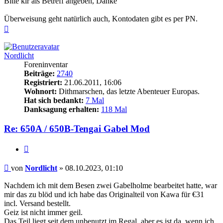
Bitte klr als Betreff angeben, Danke
Überweisung geht natürlich auch, Kontodaten gibt es per PN.
Nach
oben
Nordlicht
Foreninventar
Beiträge:
2740
Registriert:
21.06.2011, 16:06
Wohnort:
Dithmarschen, das letzte Abenteuer Europas.
Hat sich bedankt:
7 Mal
Danksagung erhalten:
118 Mal
Re: 650A / 650B-Tengai Gabel Mod
Zitieren
Beitrag
von
Nordlicht
»
08.10.2023, 01:10
Nachdem ich mit dem Besen zwei Gabelholme bearbeitet hatte, war
mir das zu blöd und ich habe das Originalteil von Kawa für €31
incl. Versand bestellt.
Geiz ist nicht immer geil.
Das Teil liegt seit dem unbenutzt im Regal, aber es ist da, wenn ich