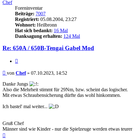
Chef
Foreninventar
Beiträge:
7007
Registriert:
05.08.2004, 23:27
Wohnort:
Heilbronn
Hat sich bedankt:
16 Mal
Danksagung erhalten:
124 Mal
Re: 650A / 650B-Tengai Gabel Mod
Zitieren
Beitrag
von
Chef
»
07.10.2023, 14:52
Danke Jungs
Also die Mehrheit stimmt für 29Nm, bzw. scheint das logischer.
Mit etwas Schraubensicherung dürfte das wohl hinkommen.
Ich bastel' mal weiter...
Gruß Chef
Männer sind wie Kinder - nur die Spielzeuge werden etwas teurer
Nach
oben