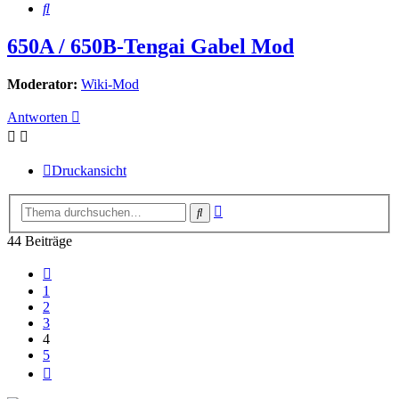
Suche
650A / 650B-Tengai Gabel Mod
Moderator:
Wiki-Mod
Antworten
Druckansicht
Erweiterte
Suche
Suche
44 Beiträge
Vorherige
1
2
3
4
5
Nächste