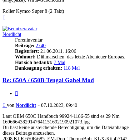
Roller Kymco Super 8 (2 Takt)
Nach
oben
Nordlicht
Foreninventar
Beiträge:
2740
Registriert:
21.06.2011, 16:06
Wohnort:
Dithmarschen, das letzte Abenteuer Europas.
Hat sich bedankt:
7 Mal
Danksagung erhalten:
118 Mal
Re: 650A / 650B-Tengai Gabel Mod
Zitieren
Beitrag
von
Nordlicht
»
07.10.2023, 09:40
Laut OEM 650C Handbuch 99924-1186-55 sind es 29 Nm.
16966643829147641151692190921073.jpg
Du hast keine ausreichende Berechtigung, um die Dateianhänge
dieses Beitrags anzusehen.
2008 KLR 650E/685, EM-Doo, ThermoBob, KLX-Kit 42/142,