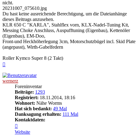
nicht.
20231007_075610.jpg
Du hast keine ausreichende Berechtigung, um die Dateianhänge
dieses Beitrags anzusehen.
KLR 650 C "KARLA", Stahlflex vorn, KLX-Nadel-Tuning Kit,
Messing Choke Anschluss, Auspufftuning (Eigenbau), Kettenöler
(Eigenbau), EM-Doo,
Front-und Heckhöherlegung 3cm, Motorschutzbügel incl. Skid Plate
(angepasst), Wirth-Gabelfedern
Roller Kymco Super 8 (2 Takt)
Nach
oben
wernerz
Foreninventar
Beiträge:
1293
Registriert:
18.11.2014, 18:16
Wohnort:
Nähe Worms
Hat sich bedankt:
49 Mal
Danksagung erhalten:
111 Mal
Kontaktdaten:
Kontaktdaten
von
Website
wernerz