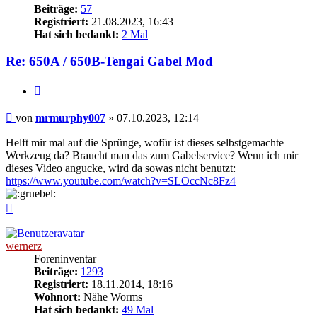
Beiträge:
57
Registriert:
21.08.2023, 16:43
Hat sich bedankt:
2 Mal
Re: 650A / 650B-Tengai Gabel Mod
Zitieren
Beitrag
von
mrmurphy007
»
07.10.2023, 12:14
Helft mir mal auf die Sprünge, wofür ist dieses selbstgemachte
Werkzeug da? Braucht man das zum Gabelservice? Wenn ich mir
dieses Video angucke, wird da sowas nicht benutzt:
https://www.youtube.com/watch?v=SLOccNc8Fz4
Nach
oben
wernerz
Foreninventar
Beiträge:
1293
Registriert:
18.11.2014, 18:16
Wohnort:
Nähe Worms
Hat sich bedankt:
49 Mal