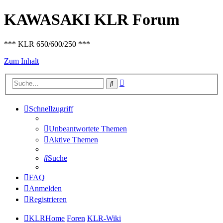
KAWASAKI KLR Forum
*** KLR 650/600/250 ***
Zum Inhalt
Erweiterte
Suche
Suche
Schnellzugriff
Unbeantwortete Themen
Aktive Themen
Suche
FAQ
Anmelden
Registrieren
KLRHome
Foren
KLR-Wiki