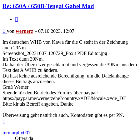
Re: 650A / 650B-Tengai Gabel Mod
Zitieren
Beitrag
von
wernerz
»
07.10.2023, 12:07
Im deutschen WHB von Kawa für die C steht in der Zeichnung
auch 29Nm.
Screenshot_20231007-120729_Foxit PDF Editor.jpg
Im Text dann 39Nm.
Da hat der Übersetzer geschlampt und vergessen die 39Nm aus dem
Text des A WHB zu ändern.
Du hast keine ausreichende Berechtigung, um die Dateianhänge
dieses Beitrags anzusehen.
Gruß Werner
Spende für den Betrieb des Forums über paypal:
https://paypal.me/wernerzehe?country.x=DE&locale.x=de_DE
Bitte klr als Betreff angeben, Danke
Überweisung geht natürlich auch, Kontodaten gibt es per PN.
Nach
oben
mrmurphy007
Öfters da