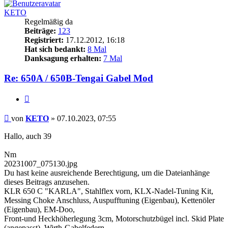
KETO
Regelmäßig da
Beiträge:
123
Registriert:
17.12.2012, 16:18
Hat sich bedankt:
8 Mal
Danksagung erhalten:
7 Mal
Re: 650A / 650B-Tengai Gabel Mod
Zitieren
Beitrag
von
KETO
»
07.10.2023, 07:55
Hallo, auch 39
Nm
20231007_075130.jpg
Du hast keine ausreichende Berechtigung, um die Dateianhänge
dieses Beitrags anzusehen.
KLR 650 C "KARLA", Stahlflex vorn, KLX-Nadel-Tuning Kit,
Messing Choke Anschluss, Auspufftuning (Eigenbau), Kettenöler
(Eigenbau), EM-Doo,
Front-und Heckhöherlegung 3cm, Motorschutzbügel incl. Skid Plate
(angepasst), Wirth-Gabelfedern