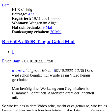
Bäm
KLR süchtig
Beiträge:
437
Registriert:
19.11.2021, 09:06
Wohnort:
Wangen im Allgäu
Hat sich bedankt:
9 Mal
Danksagung erhalten:
30 Mal
Re: 650A / 650B-Tengai Gabel Mod
Zitieren
Beitrag
von
Bäm
»
07.10.2023, 17:50
wernerz
hat geschrieben:
07.10.2023, 12:38
Dass
wird schon benutzt, nur wurde es im Video heraus
geschnitten.
Man benötig dass Werkzeug zum Gegenhalten beim
zusammen Schrauben. Ansonsten dreht der Innenteil
mit.
So wie ich das in dem Video sehe, macht er es genau so, wie ich es
kenne und hier auch schon beschrieben habe. Die durch Federkraft