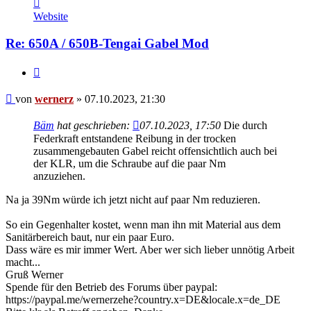
Kontaktdaten
von
Website
wernerz
Re: 650A / 650B-Tengai Gabel Mod
Zitieren
Beitrag
von
wernerz
»
07.10.2023, 21:30
Bäm
hat geschrieben:
07.10.2023, 17:50
Die durch
Federkraft entstandene Reibung in der trocken
zusammengebauten Gabel reicht offensichtlich auch bei
der KLR, um die Schraube auf die paar Nm
anzuziehen.
Na ja 39Nm würde ich jetzt nicht auf paar Nm reduzieren.
So ein Gegenhalter kostet, wenn man ihn mit Material aus dem
Sanitärbereich baut, nur ein paar Euro.
Dass wäre es mir immer Wert. Aber wer sich lieber unnötig Arbeit
macht...
Gruß Werner
Spende für den Betrieb des Forums über paypal:
https://paypal.me/wernerzehe?country.x=DE&locale.x=de_DE