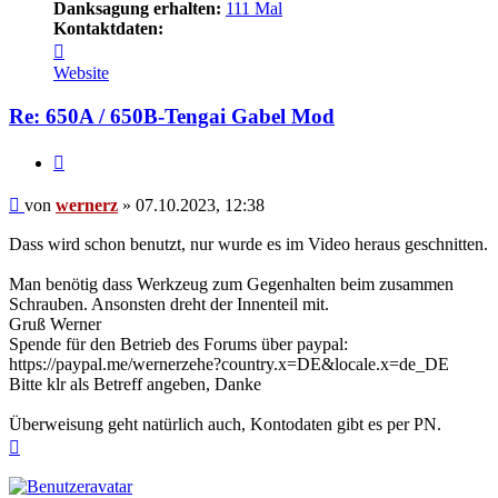
Danksagung erhalten:
111 Mal
Kontaktdaten:
Kontaktdaten
von
Website
wernerz
Re: 650A / 650B-Tengai Gabel Mod
Zitieren
Beitrag
von
wernerz
»
07.10.2023, 12:38
Dass wird schon benutzt, nur wurde es im Video heraus geschnitten.
Man benötig dass Werkzeug zum Gegenhalten beim zusammen
Schrauben. Ansonsten dreht der Innenteil mit.
Gruß Werner
Spende für den Betrieb des Forums über paypal:
https://paypal.me/wernerzehe?country.x=DE&locale.x=de_DE
Bitte klr als Betreff angeben, Danke
Überweisung geht natürlich auch, Kontodaten gibt es per PN.
Nach
oben