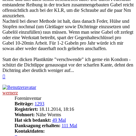
entstandene Reibung in der trocken zusammengebauten Gabel reicht
offensichtlich auch bei der KLR, um die Schraube auf die paar Nm
anzuziehen.
Nachteil bei dieser Methode ist halt, dass danach Feder, Hülse und
Stopfen nochmal (um Gleitlager sowie Dichtringe einzusetzen und
Gabelöl einzufüllen) raus müssen. Wenn man seine Gabel oft zerlegt
oder eine Werkstatt betreibt, spart der Gegenhalteschlüssel pro
Gabel 10-20min Arbeit. Für 1-2 Gabeln pro Jahr würde ich mir
sowas aber weder dauerhaft noch geliehen anschaffen.
Statt der dicken Plastiktüte "verschwende" ich gerne ein Kondom -
schützt die Dichtlippe genausogut vor der scharfen Kante, dehnt den
Dichtring aber deutlich weniger auf...
Nach
oben
wernerz
Foreninventar
Beiträge:
1293
Registriert:
18.11.2014, 18:16
Wohnort:
Nähe Worms
Hat sich bedankt:
49 Mal
Danksagung erhalten:
111 Mal
Kontaktdaten: