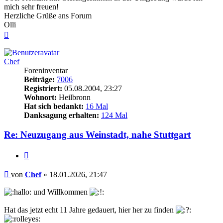
mich sehr freuen!
Herzliche Grüße ans Forum
Olli
Nach
oben
Chef
Foreninventar
Beiträge:
7006
Registriert:
05.08.2004, 23:27
Wohnort:
Heilbronn
Hat sich bedankt:
16 Mal
Danksagung erhalten:
124 Mal
Re: Neuzugang aus Weinstadt, nahe Stuttgart
Zitieren
Beitrag
von
Chef
»
18.01.2026, 21:47
und Willkommen
Hat das jetzt echt 11 Jahre gedauert, hier her zu finden