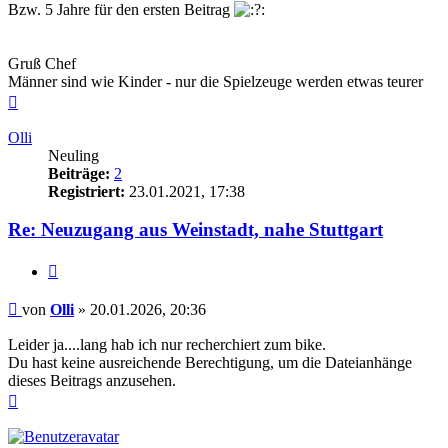
Bzw. 5 Jahre für den ersten Beitrag
Gruß Chef
Männer sind wie Kinder - nur die Spielzeuge werden etwas teurer
Nach
oben
Olli
Neuling
Beiträge:
2
Registriert:
23.01.2021, 17:38
Re: Neuzugang aus Weinstadt, nahe Stuttgart
Zitieren
Beitrag
von
Olli
»
20.01.2026, 20:36
Leider ja....lang hab ich nur recherchiert zum bike.
Du hast keine ausreichende Berechtigung, um die Dateianhänge
dieses Beitrags anzusehen.
Nach
oben