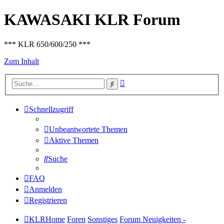
KAWASAKI KLR Forum
*** KLR 650/600/250 ***
Zum Inhalt
Erweiterte
Suche
Suche
Schnellzugriff
Unbeantwortete Themen
Aktive Themen
Suche
FAQ
Anmelden
Registrieren
KLRHome
Foren
Sonstiges
Forum Neuigkeiten -