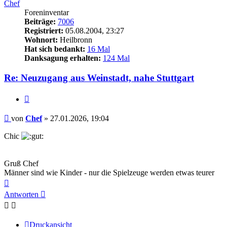
Chef
Foreninventar
Beiträge:
7006
Registriert:
05.08.2004, 23:27
Wohnort:
Heilbronn
Hat sich bedankt:
16 Mal
Danksagung erhalten:
124 Mal
Re: Neuzugang aus Weinstadt, nahe Stuttgart
Zitieren
Beitrag
von
Chef
»
27.01.2026, 19:04
Chic
Gruß Chef
Männer sind wie Kinder - nur die Spielzeuge werden etwas teurer
Nach
oben
Antworten
Druckansicht