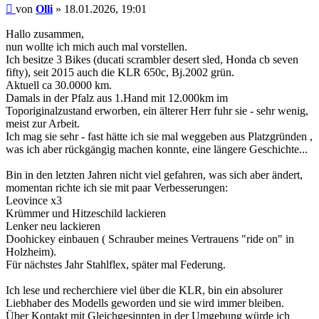
Beitrag
von
Olli
»
18.01.2026, 19:01
Hallo zusammen,
nun wollte ich mich auch mal vorstellen.
Ich besitze 3 Bikes (ducati scrambler desert sled, Honda cb seven
fifty), seit 2015 auch die KLR 650c, Bj.2002 grün.
Aktuell ca 30.0000 km.
Damals in der Pfalz aus 1.Hand mit 12.000km im
Toporiginalzustand erworben, ein älterer Herr fuhr sie - sehr wenig,
meist zur Arbeit.
Ich mag sie sehr - fast hätte ich sie mal weggeben aus Platzgründen ,
was ich aber rückgängig machen konnte, eine längere Geschichte...
Bin in den letzten Jahren nicht viel gefahren, was sich aber ändert,
momentan richte ich sie mit paar Verbesserungen:
Leovince x3
Krümmer und Hitzeschild lackieren
Lenker neu lackieren
Doohickey einbauen ( Schrauber meines Vertrauens "ride on" in
Holzheim).
Für nächstes Jahr Stahlflex, später mal Federung.
Ich lese und recherchiere viel über die KLR, bin ein absolurer
Liebhaber des Modells geworden und sie wird immer bleiben.
Über Kontakt mit Gleichgesinnten in der Umgebung würde ich