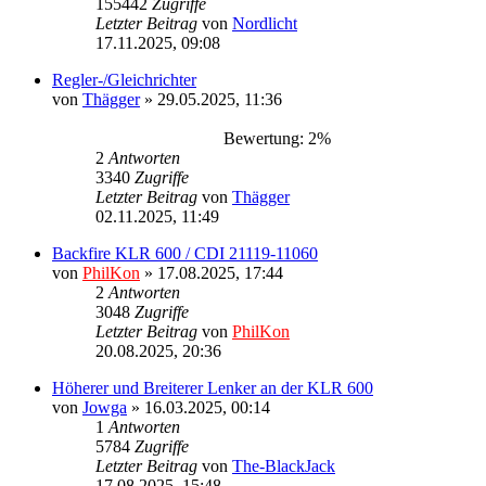
155442
Zugriffe
Letzter Beitrag
von
Nordlicht
17.11.2025, 09:08
Regler-/Gleichrichter
von
Thägger
»
29.05.2025, 11:36
Bewertung: 2%
2
Antworten
3340
Zugriffe
Letzter Beitrag
von
Thägger
02.11.2025, 11:49
Backfire KLR 600 / CDI 21119-11060
von
PhilKon
»
17.08.2025, 17:44
2
Antworten
3048
Zugriffe
Letzter Beitrag
von
PhilKon
20.08.2025, 20:36
Höherer und Breiterer Lenker an der KLR 600
von
Jowga
»
16.03.2025, 00:14
1
Antworten
5784
Zugriffe
Letzter Beitrag
von
The-BlackJack
17.08.2025, 15:48