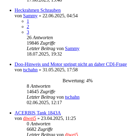
Heckrahmen Schrauben
von
Sammy
»
22.06.2025, 04:54
1
2
3
26
Antworten
19846
Zugriffe
Letzter Beitrag
von
Sammy
18.07.2025, 19:32
Doo-Hinweis und Motor springt nicht an daher CDI-Frage
von
tschahn
»
31.05.2025, 17:58
Bewertung: 4%
8
Antworten
14645
Zugriffe
Letzter Beitrag
von
tschahn
02.06.2025, 12:17
ACERBIS Tank 1843A
von
diwei5
»
23.04.2025, 11:25
0
Antworten
6682
Zugriffe
Letzter Beitrag
von
diwei5