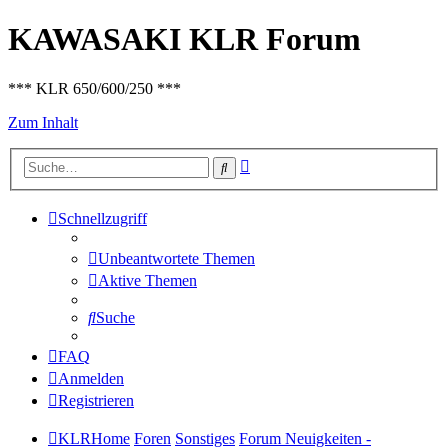
KAWASAKI KLR Forum
*** KLR 650/600/250 ***
Zum Inhalt
Erweiterte
Suche
Suche
Schnellzugriff
Unbeantwortete Themen
Aktive Themen
Suche
FAQ
Anmelden
Registrieren
KLRHome
Foren
Sonstiges
Forum Neuigkeiten -