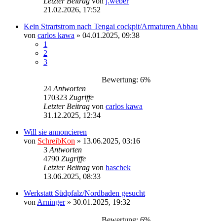
Letzter Beitrag
von
j.weber
21.02.2026, 17:52
Kein Strartstrom nach Tengai cockpit/Armaturen Abbau
von
carlos kawa
»
04.01.2025, 09:38
1
2
3
Bewertung: 6%
24
Antworten
170323
Zugriffe
Letzter Beitrag
von
carlos kawa
31.12.2025, 12:34
Will sie annoncieren
von
SchreibKon
»
13.06.2025, 03:16
3
Antworten
4790
Zugriffe
Letzter Beitrag
von
haschek
13.06.2025, 08:33
Werkstatt Südpfalz/Nordbaden gesucht
von
Arninger
»
30.01.2025, 19:32
Bewertung: 6%