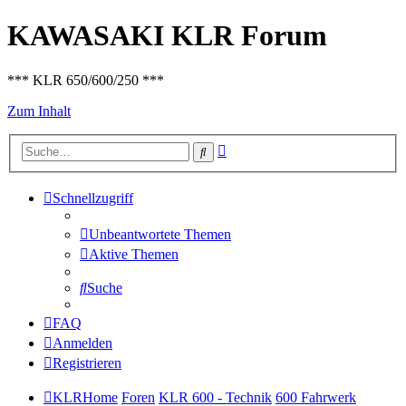
KAWASAKI KLR Forum
*** KLR 650/600/250 ***
Zum Inhalt
Erweiterte
Suche
Suche
Schnellzugriff
Unbeantwortete Themen
Aktive Themen
Suche
FAQ
Anmelden
Registrieren
KLRHome
Foren
KLR 600 - Technik
600 Fahrwerk