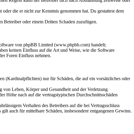
chten Regeln kann der Betreiber dich nach Abmahnung zeitweise oder
hat oder die er nicht zur Kenntnis genommen hat. Du gestattest dem
dem Betreiber oder einem Dritten Schaden zuzufügen.
-Software von phpBB Limited (www.phpbb.com) handelt;
en keinen Einfluss auf die Art und Weise, wie die Software
der Foren Einfluss nehmen.
 (Kardinalpflichten) nur für Schäden, die auf ein vorsätzliches oder
ung von Leben, Körper und Gesundheit und der Verletzung
 der Höhe nach auf die vertragstypischen Durchschnittsschäden
rlässigem Verhalten des Betreibers auf die bei Vertragsschluss
 gilt auch für mittelbare Schäden, insbesondere entgangenen Gewinn.