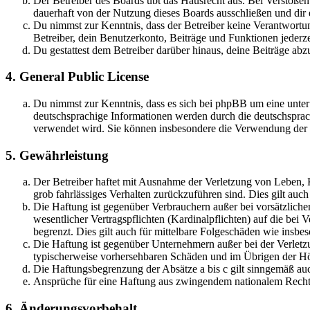
Der Betreiber des Boards übt das Hausrecht aus. Bei Verstöße
dauerhaft von der Nutzung dieses Boards ausschließen und dir e
Du nimmst zur Kenntnis, dass der Betreiber keine Verantwortung 
Betreiber, dein Benutzerkonto, Beiträge und Funktionen jederze
Du gestattest dem Betreiber darüber hinaus, deine Beiträge abz
4. General Public License
Du nimmst zur Kenntnis, dass es sich bei phpBB um eine unter
deutschsprachige Informationen werden durch die deutschsprac
verwendet wird. Sie können insbesondere die Verwendung der S
5. Gewährleistung
Der Betreiber haftet mit Ausnahme der Verletzung von Leben, Kö
grob fahrlässiges Verhalten zurückzuführen sind. Dies gilt au
Die Haftung ist gegenüber Verbrauchern außer bei vorsätzlich
wesentlicher Vertragspflichten (Kardinalpflichten) auf die be
begrenzt. Dies gilt auch für mittelbare Folgeschäden wie ins
Die Haftung ist gegenüber Unternehmern außer bei der Verletzu
typischerweise vorhersehbaren Schäden und im Übrigen der Höh
Die Haftungsbegrenzung der Absätze a bis c gilt sinngemäß auc
Ansprüche für eine Haftung aus zwingendem nationalem Recht 
6. Änderungsvorbehalt