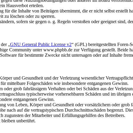
n gegen diese Nutzungsbedingungen oder anderer im Board veröffentli
in Hausverbot erteilen.
für die Inhalte von Beiträgen übernimmt, die er nicht selbst erstellt 
it zu löschen oder zu sperren.
uändern, sofern sie gegen o. g. Regeln verstoßen oder geeignet sind, 
 der „
GNU General Public License v2
“ (GPL) bereitgestellten Foren
hige Community unter www.phpbb.de zur Verfügung gestellt. Beide hab
oftware für bestimmte Zwecke nicht untersagen oder auf Inhalte frem
rper und Gesundheit und der Verletzung wesentlicher Vertragspflichten
ch für mittelbare Folgeschäden wie insbesondere entgangenen Gewinn.
em oder grob fahrlässigem Verhalten oder bei Schäden aus der Verletz
i Vertragsschluss typischerweise vorhersehbaren Schäden und im übrigen
besondere entgangenen Gewinn.
ng von Leben, Körper und Gesundheit oder vorsätzlichem oder grob fah
e nach auf die vertragstypischen Durchschnittsschäden begrenzt. Dies
h zugunsten der Mitarbeiter und Erfüllungsgehilfen des Betreibers.
bleiben unberührt.