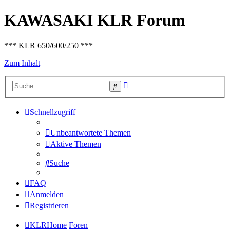
KAWASAKI KLR Forum
*** KLR 650/600/250 ***
Zum Inhalt
Erweiterte
Suche
Suche
Schnellzugriff
Unbeantwortete Themen
Aktive Themen
Suche
FAQ
Anmelden
Registrieren
KLRHome
Foren