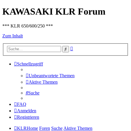
KAWASAKI KLR Forum
*** KLR 650/600/250 ***
Zum Inhalt
Erweiterte
Suche
Suche
Schnellzugriff
Unbeantwortete Themen
Aktive Themen
Suche
FAQ
Anmelden
Registrieren
KLRHome
Foren
Suche
Aktive Themen