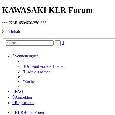
KAWASAKI KLR Forum
*** KLR 650/600/250 ***
Zum Inhalt
Erweiterte
Suche
Suche
Schnellzugriff
Unbeantwortete Themen
Aktive Themen
Suche
FAQ
Anmelden
Registrieren
KLRHome
Foren