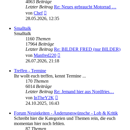
4063
Beiträge
Letzter Beitrag
Re: Neues gebraucht Motorrad …
Neuester
von
Chef
Beitrag
28.05.2026, 12:35
Smalltalk
Smalltalk
1160
Themen
17964
Beiträge
Letzter Beitrag
Re: BILDER FRED (nur BILDER)
Neuester
von
Manfred220
Beitrag
26.07.2026, 21:18
Treffen - Termine
Ihr wollt euch treffen, kennt Termine ...
170
Themen
6014
Beiträge
Letzter Beitrag
Re: Jemand hier aus Nordfries…
Neuester
von
InTheY2K
Beitrag
24.10.2025, 16:43
Forum Neuigkeiten - Änderungswünsche - Lob & Kritik
Schreibt hier die Kategorien und Themen rein, die euch
momentan hier noch fehlen.
87
Themen