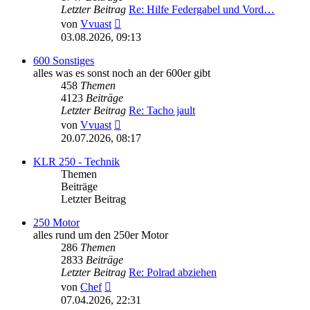
Letzter Beitrag
Re: Hilfe Federgabel und Vord…
Neuester
von
Vvuast
Beitrag
03.08.2026, 09:13
600 Sonstiges
alles was es sonst noch an der 600er gibt
458
Themen
4123
Beiträge
Letzter Beitrag
Re: Tacho jault
Neuester
von
Vvuast
Beitrag
20.07.2026, 08:17
KLR 250 - Technik
Themen
Beiträge
Letzter Beitrag
250 Motor
alles rund um den 250er Motor
286
Themen
2833
Beiträge
Letzter Beitrag
Re: Polrad abziehen
Neuester
von
Chef
Beitrag
07.04.2026, 22:31