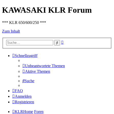
KAWASAKI KLR Forum
*** KLR 650/600/250 ***
Zum Inhalt
Erweiterte
Suche
Suche
Schnellzugriff
Unbeantwortete Themen
Aktive Themen
Suche
FAQ
Anmelden
Registrieren
KLRHome
Foren