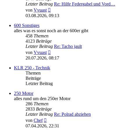
Letzter Beitrag
Re: Hilfe Federgabel und Vord…
Neuester
von
Vvuast
Beitrag
03.08.2026, 09:13
600 Sonstiges
alles was es sonst noch an der 600er gibt
458
Themen
4123
Beiträge
Letzter Beitrag
Re: Tacho jault
Neuester
von
Vvuast
Beitrag
20.07.2026, 08:17
KLR 250 - Technik
Themen
Beiträge
Letzter Beitrag
250 Motor
alles rund um den 250er Motor
286
Themen
2833
Beiträge
Letzter Beitrag
Re: Polrad abziehen
Neuester
von
Chef
Beitrag
07.04.2026, 22:31