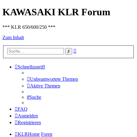
KAWASAKI KLR Forum
*** KLR 650/600/250 ***
Zum Inhalt
Erweiterte
Suche
Suche
Schnellzugriff
Unbeantwortete Themen
Aktive Themen
Suche
FAQ
Anmelden
Registrieren
KLRHome
Foren