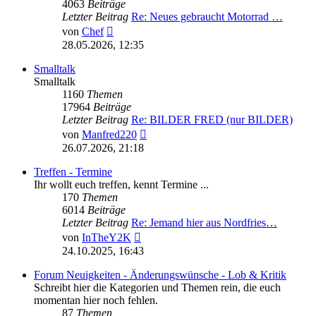
4063
Beiträge
Letzter Beitrag
Re: Neues gebraucht Motorrad …
Neuester
von
Chef
Beitrag
28.05.2026, 12:35
Smalltalk
Smalltalk
1160
Themen
17964
Beiträge
Letzter Beitrag
Re: BILDER FRED (nur BILDER)
Neuester
von
Manfred220
Beitrag
26.07.2026, 21:18
Treffen - Termine
Ihr wollt euch treffen, kennt Termine ...
170
Themen
6014
Beiträge
Letzter Beitrag
Re: Jemand hier aus Nordfries…
Neuester
von
InTheY2K
Beitrag
24.10.2025, 16:43
Forum Neuigkeiten - Änderungswünsche - Lob & Kritik
Schreibt hier die Kategorien und Themen rein, die euch
momentan hier noch fehlen.
87
Themen