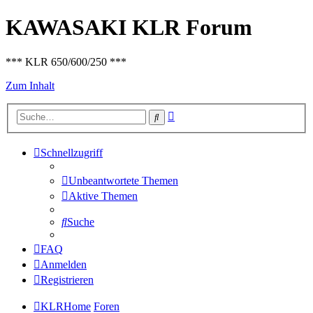
KAWASAKI KLR Forum
*** KLR 650/600/250 ***
Zum Inhalt
Erweiterte
Suche
Suche
Schnellzugriff
Unbeantwortete Themen
Aktive Themen
Suche
FAQ
Anmelden
Registrieren
KLRHome
Foren