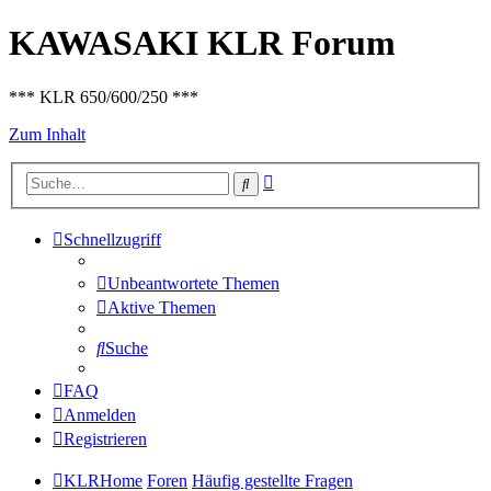
KAWASAKI KLR Forum
*** KLR 650/600/250 ***
Zum Inhalt
Erweiterte
Suche
Suche
Schnellzugriff
Unbeantwortete Themen
Aktive Themen
Suche
FAQ
Anmelden
Registrieren
KLRHome
Foren
Häufig gestellte Fragen