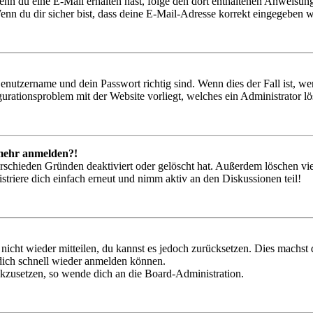
. Wenn du eine E-Mail erhalten hast, folge den dort enthaltenen Anweis
nn du dir sicher bist, dass deine E-Mail-Adresse korrekt eingegeben w
Benutzername und dein Passwort richtig sind. Wenn dies der Fall ist, w
igurationsproblem mit der Website vorliegt, welches ein Administrator l
t mehr anmelden?!
rschieden Gründen deaktiviert oder gelöscht hat. Außerdem löschen vie
triere dich einfach erneut und nimm aktiv an den Diskussionen teil!
 nicht wieder mitteilen, du kannst es jedoch zurücksetzen. Dies machs
 dich schnell wieder anmelden können.
ückzusetzen, so wende dich an die Board-Administration.