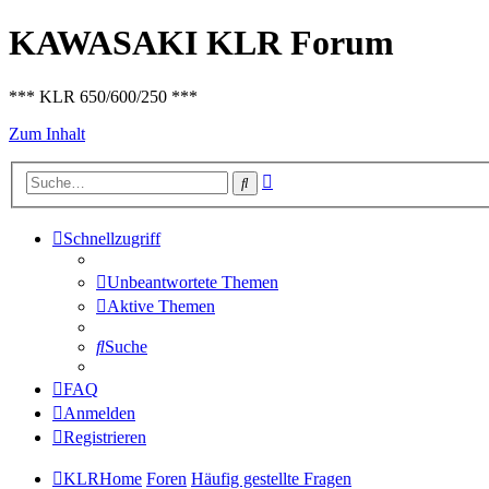
KAWASAKI KLR Forum
*** KLR 650/600/250 ***
Zum Inhalt
Erweiterte
Suche
Suche
Schnellzugriff
Unbeantwortete Themen
Aktive Themen
Suche
FAQ
Anmelden
Registrieren
KLRHome
Foren
Häufig gestellte Fragen