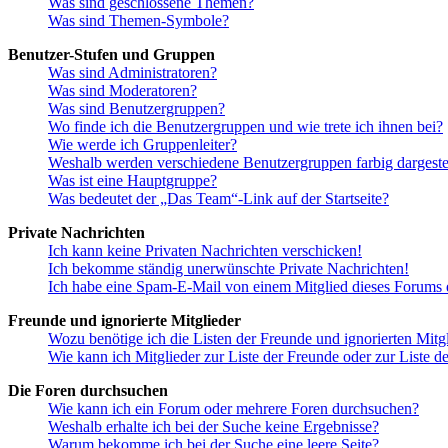
Was sind geschlossene Themen?
Was sind Themen-Symbole?
Benutzer-Stufen und Gruppen
Was sind Administratoren?
Was sind Moderatoren?
Was sind Benutzergruppen?
Wo finde ich die Benutzergruppen und wie trete ich ihnen bei?
Wie werde ich Gruppenleiter?
Weshalb werden verschiedene Benutzergruppen farbig dargestel
Was ist eine Hauptgruppe?
Was bedeutet der „Das Team“-Link auf der Startseite?
Private Nachrichten
Ich kann keine Privaten Nachrichten verschicken!
Ich bekomme ständig unerwünschte Private Nachrichten!
Ich habe eine Spam-E-Mail von einem Mitglied dieses Forums e
Freunde und ignorierte Mitglieder
Wozu benötige ich die Listen der Freunde und ignorierten Mitg
Wie kann ich Mitglieder zur Liste der Freunde oder zur Liste d
Die Foren durchsuchen
Wie kann ich ein Forum oder mehrere Foren durchsuchen?
Weshalb erhalte ich bei der Suche keine Ergebnisse?
Warum bekomme ich bei der Suche eine leere Seite?