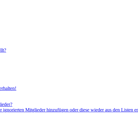
lt?
rhalten!
lieder?
er ignorierten Mitglieder hinzufügen oder diese wieder aus den Listen e